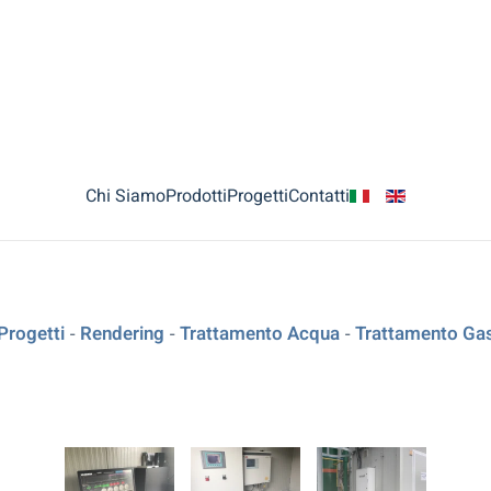
Chi Siamo
Prodotti
Progetti
Contatti
 Progetti
Rendering
Trattamento Acqua
Trattamento Ga
-
-
-