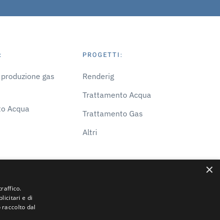
:
PROGETTI:
i produzione gas
Renderig
Trattamento Acqua
to Acqua
Trattamento Gas
Altri
×
Privacy Policy
-
Cookie Policy
-
Maps
raffico.
icitari e di
 raccolto dal