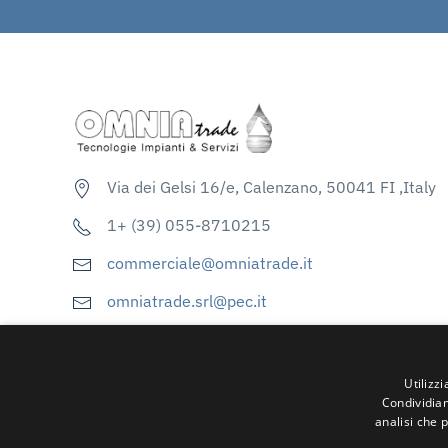
Via dei Gelsi 16/e, Calenzano, 50041 FI ,Italy
1+ (39) 055-8710215
commerciale@omniatrade.it
omniatrade.srl@pec.it
Vat No.IT01794340974 - REA. FI609501
Utilizz
Condividiam
analisi che 