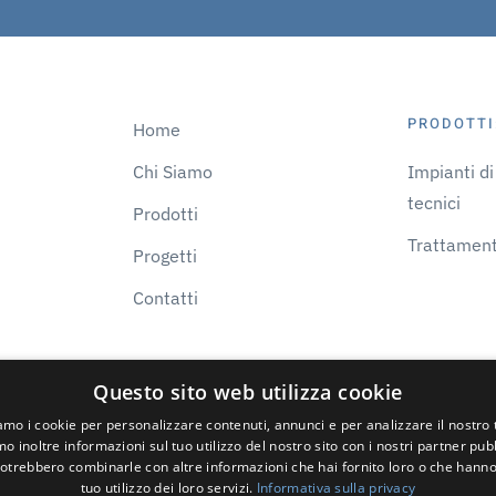
PRODOTTI
Home
Chi Siamo
Impianti d
tecnici
Prodotti
Trattamen
Progetti
Contatti
Questo sito web utilizza cookie
iamo i cookie per personalizzare contenuti, annunci e per analizzare il nostro t
o inoltre informazioni sul tuo utilizzo del nostro sito con i nostri partner pubbl
potrebbero combinarle con altre informazioni che hai fornito loro o che hanno
tuo utilizzo dei loro servizi.
Informativa sulla privacy